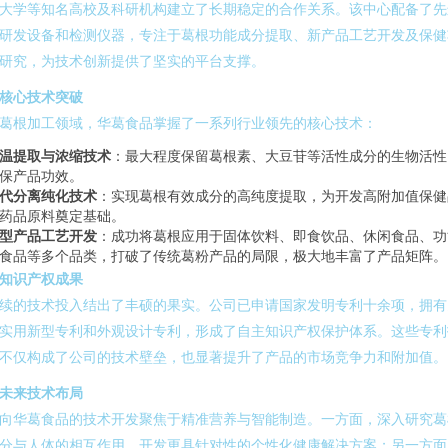
大学等知名高校及科研机构建立了长期稳定的合作关系。该中心配备了先
研发设备和检测仪器，专注于葛根功能成分提取、新产品工艺开发及保健
研究，为技术创新提供了坚实的平台支撑。
. 核心技术突破
葛根加工领域，华葛食品掌握了一系列行业领先的核心技术：
温提取与浓缩技术
：最大程度保留葛根素、大豆苷等活性成分的生物活性
保产品功效。
代分离纯化技术
：实现葛根有效成分的高纯度提取，为开发高附加值保健
药品原料奠定基础。
型产品工艺开发
：成功将葛根应用于固体饮料、即食饮品、休闲食品、功
食品等多个品类，打破了传统葛粉产品的局限，极大地丰富了产品矩阵。
. 知识产权成果
续的技术投入结出了丰硕的果实。公司已申请国家发明专利十余项，拥有
实用新型专利和外观设计专利，形成了自主知识产权保护体系。这些专利
不仅构成了公司的技术壁垒，也显著提升了产品的市场竞争力和附加值。
. 未来技术布局
向华葛食品的技术开发聚焦于精准营养与智能制造。一方面，深入研究葛
分与人体的相互作用，开发更具针对性的个性化健康解决方案；另一方面