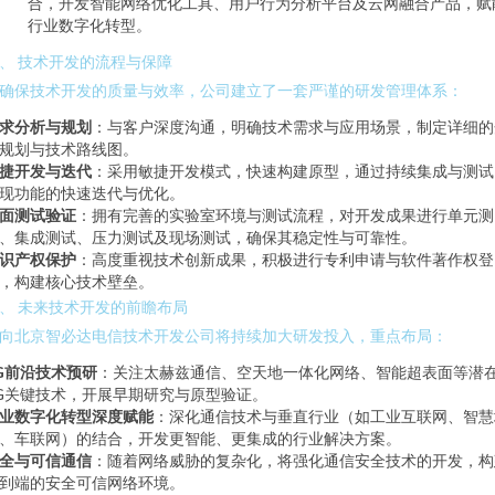
合，开发智能网络优化工具、用户行为分析平台及云网融合产品，赋
行业数字化转型。
、 技术开发的流程与保障
确保技术开发的质量与效率，公司建立了一套严谨的研发管理体系：
求分析与规划
：与客户深度沟通，明确技术需求与应用场景，制定详细的
规划与技术路线图。
捷开发与迭代
：采用敏捷开发模式，快速构建原型，通过持续集成与测试
现功能的快速迭代与优化。
面测试验证
：拥有完善的实验室环境与测试流程，对开发成果进行单元测
、集成测试、压力测试及现场测试，确保其稳定性与可靠性。
识产权保护
：高度重视技术创新成果，积极进行专利申请与软件著作权登
，构建核心技术壁垒。
、 未来技术开发的前瞻布局
向北京智必达电信技术开发公司将持续加大研发投入，重点布局：
G前沿技术预研
：关注太赫兹通信、空天地一体化网络、智能超表面等潜
G关键技术，开展早期研究与原型验证。
业数字化转型深度赋能
：深化通信技术与垂直行业（如工业互联网、智慧
、车联网）的结合，开发更智能、更集成的行业解决方案。
全与可信通信
：随着网络威胁的复杂化，将强化通信安全技术的开发，构
到端的安全可信网络环境。