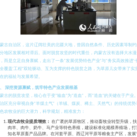
蒙古自治区，这片辽阔壮美的北疆大地，曾因自然条件、历史因素等制约
分地区发展相对滞后。面对脱贫攻坚的时代重任，内蒙古没有选择大水漫
，而是立足自身禀赋，走出了一条“发展优势特色产业”与“务实高效推进‘
全覆盖’工程”双轮驱动、互为支撑的特色脱贫之路，为草原儿女带来了实
在的福祉与发展希望。
、 深挖资源禀赋，筑牢特色产业发展根基
蒙古的脱贫攻坚，核心在于变“输血”为“造血”，而“造血”的关键在于产业
治区充分审视自身“羊煤土气”（羊绒、煤炭、稀土、天然气）的传统优势
色农牧业的巨大潜力，科学规划，精准发力：
现代农牧业提质增效：
在广袤的草原牧区，推动畜牧业转型升级，扶
肉羊、肉牛、奶牛、马产业等特色养殖，建设标准化规模养殖场，打
知名草原畜产品品牌。在河套平原、西辽河平原等粮食主产区，发展