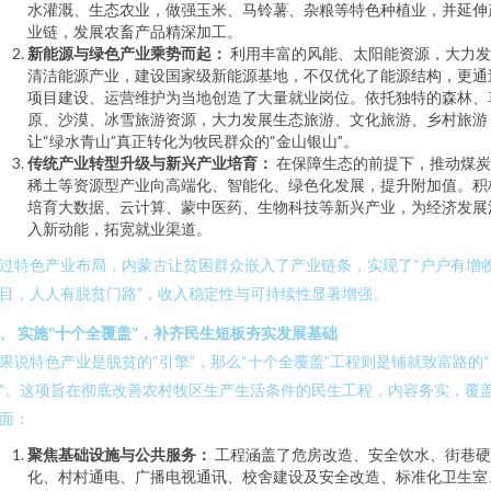
水灌溉、生态农业，做强玉米、马铃薯、杂粮等特色种植业，并延伸
业链，发展农畜产品精深加工。
新能源与绿色产业乘势而起：
利用丰富的风能、太阳能资源，大力发
清洁能源产业，建设国家级新能源基地，不仅优化了能源结构，更通
项目建设、运营维护为当地创造了大量就业岗位。依托独特的森林、
原、沙漠、冰雪旅游资源，大力发展生态旅游、文化旅游、乡村旅游
让“绿水青山”真正转化为牧民群众的“金山银山”。
传统产业转型升级与新兴产业培育：
在保障生态的前提下，推动煤炭
稀土等资源型产业向高端化、智能化、绿色化发展，提升附加值。积
培育大数据、云计算、蒙中医药、生物科技等新兴产业，为经济发展
入新动能，拓宽就业渠道。
过特色产业布局，内蒙古让贫困群众嵌入了产业链条，实现了“户户有增
目，人人有脱贫门路”，收入稳定性与可持续性显著增强。
、 实施“十个全覆盖”，补齐民生短板夯实发展基础
果说特色产业是脱贫的“引擎”，那么“十个全覆盖”工程则是铺就致富路的
”。这项旨在彻底改善农村牧区生产生活条件的民生工程，内容务实，覆
面：
聚焦基础设施与公共服务：
工程涵盖了危房改造、安全饮水、街巷硬
化、村村通电、广播电视通讯、校舍建设及安全改造、标准化卫生室