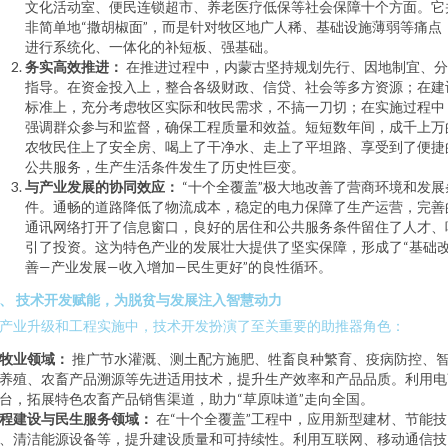
文化活动室、便民连锁超市、养老医疗低保等社会保障十个方面。它
非简单地“撒胡椒面”，而是针对牧区地广人稀、基础设施薄弱等痛点
进行系统化、一体化的补短板、强基础。
务实高效推进：
在推进过程中，内蒙古坚持规划先行、因地制宜、分
指导。在资金投入上，整合各级财政、信贷、社会等多方资源；在建
标准上，充分考虑牧区实际和牧民需求，不搞一刀切；在实施过程中
强调群众参与和监督，确保工程质量和效益。短短数年间，成千上万
农牧民住上了安全房、喝上了干净水、走上了平坦路、享受到了便捷
公共服务，生产生活条件发生了历史性巨变。
与产业发展的协同效应：
“十个全覆盖”极大地改善了营商环境和发展
件。通畅的道路降低了物流成本，稳定的电力保障了生产运营，完善
通讯网络打开了信息窗口，良好的居住和公共服务条件留住了人才、
引了投资。这为特色产业的发展壮大提供了坚实保障，形成了“基础
善—产业发展—收入增加—民生更好”的良性循环。
、 技术开发赋能，为脱贫与发展注入智慧动力
产业升级和工程实施中，技术开发扮演了至关重要的助推器角色：
牧业领域：
推广节水灌溉、测土配方施肥、牲畜良种繁育、疫病防控、
养殖、农畜产品溯源等先进适用技术，提升生产效率和产品品质。利用电
台，拓展特色农畜产品销售渠道，助力“草原味道”走向全国。
程建设与民生服务领域：
在“十个全覆盖”工程中，应用新型建材、节能技
、清洁能源设备等，提升建设质量和可持续性。利用互联网、移动通信技